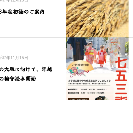
和7年12月15日
8年度初詣のご案内
和7年11月15日
の大祓に向けて、年越
の輪守授与開始