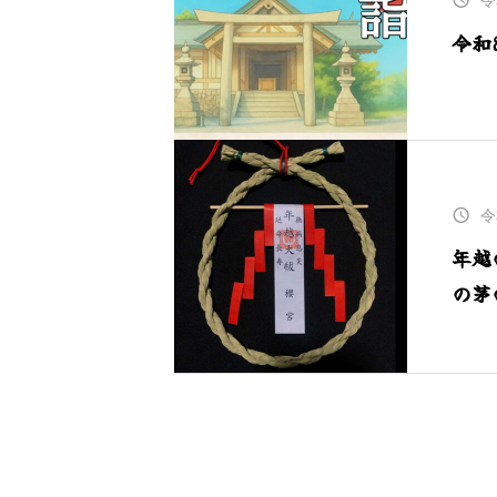
令
令和
令
年越
の茅