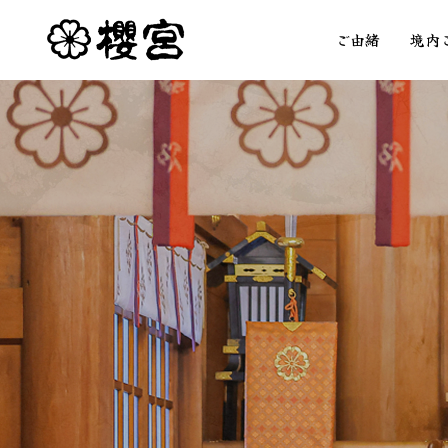
ご由緒
境内