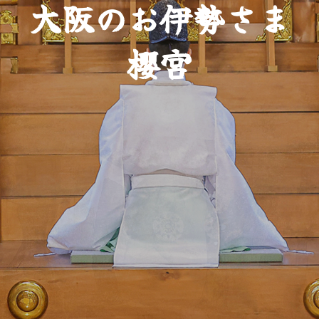
大
阪
の
お
伊
勢
さ
ま
櫻
宮